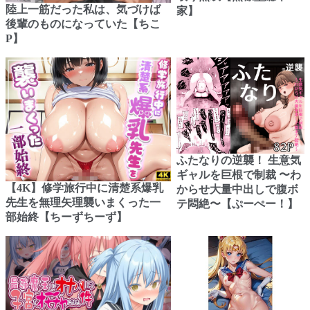
陸上一筋だった私は、気づけば
家】
後輩のものになっていた【ちこ
P】
ふたなりの逆襲！ 生意気
ギャルを巨根で制裁 〜わ
【4K】修学旅行中に清楚系爆乳
からせ大量中出しで腹ボ
先生を無理矢理襲いまくった一
テ悶絶〜【ぷーぺー！】
部始終【ちーずちーず】